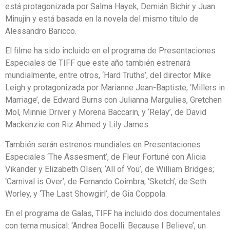
está protagonizada por Salma Hayek, Demián Bichir y Juan
Minujín y está basada en la novela del mismo título de
Alessandro Baricco.
El filme ha sido incluido en el programa de Presentaciones
Especiales de TIFF que este año también estrenará
mundialmente, entre otros, ‘Hard Truths’, del director Mike
Leigh y protagonizada por Marianne Jean-Baptiste; ‘Millers in
Marriage’, de Edward Burns con Julianna Margulies, Gretchen
Mol, Minnie Driver y Morena Baccarin, y ‘Relay’, de David
Mackenzie con Riz Ahmed y Lily James.
También serán estrenos mundiales en Presentaciones
Especiales ‘The Assesment’, de Fleur Fortuné con Alicia
Vikander y Elizabeth Olsen; ‘All of You’, de William Bridges;
‘Carnival is Over’, de Fernando Coimbra; ‘Sketch’, de Seth
Worley, y ‘The Last Showgirl’, de Gia Coppola.
En el programa de Galas, TIFF ha incluido dos documentales
con tema musical: ‘Andrea Bocelli: Because I Believe’, un