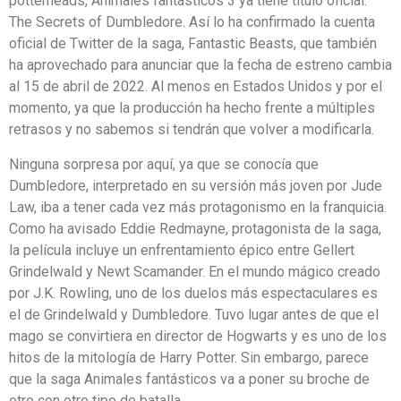
potterheads, Animales fantásticos 3 ya tiene título oficial:
The Secrets of Dumbledore. Así lo ha confirmado la cuenta
oficial de Twitter de la saga, Fantastic Beasts, que también
ha aprovechado para anunciar que la fecha de estreno cambia
al 15 de abril de 2022. Al menos en Estados Unidos y por el
momento, ya que la producción ha hecho frente a múltiples
retrasos y no sabemos si tendrán que volver a modificarla.
Ninguna sorpresa por aquí, ya que se conocía que
Dumbledore, interpretado en su versión más joven por Jude
Law, iba a tener cada vez más protagonismo en la franquicia.
Como ha avisado Eddie Redmayne, protagonista de la saga,
la película incluye un enfrentamiento épico entre Gellert
Grindelwald y Newt Scamander. En el mundo mágico creado
por J.K. Rowling, uno de los duelos más espectaculares es
el de Grindelwald y Dumbledore. Tuvo lugar antes de que el
mago se convirtiera en director de Hogwarts y es uno de los
hitos de la mitología de Harry Potter. Sin embargo, parece
que la saga Animales fantásticos va a poner su broche de
otro con otro tipo de batalla.