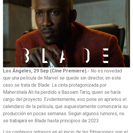
Los Ángeles, 29 Sep (Cine Premiere).-
No es novedad
que una película de Marvel se quede sin director, en este
caso se trata de Blade. La cinta protagonizada por
Mahershala Ali ha perdido a Bassam Tariq, quien se haría
cargo del proyecto. Evidentemente, eso pone en aprietos el
calendario de la película, que supuestamente comenzaría su
producción en pocas semanas. Según algunos rumores, no
se trabajará en Blade hasta principios de 2023.
Los continuos retrasos en el inicio de las filmaciones son el