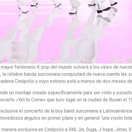
 mayor fenómeno K-pop del mundo volverá a los cines de nuestro
 la célebre banda surcoreana conquistará de nueva cuenta las s
 la cadena Cinépolis y cuyo estreno está a menos de dos meses 
rande un montaje creado específicamente para ser visto y escuch
 concierto «Yet to Come» que tuvo lugar en la ciudad de Busan el 
exclusiva el concierto de la boy band surcoreana a Latinoaméric
 novedosos ángulos en primer plano y en general “una visión tot
manera exclusiva en Cinépolis a RM, Jin, Suga, J-hope, Jimin, 