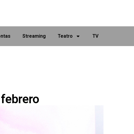
ontas
Streaming
Teatro
TV
 febrero