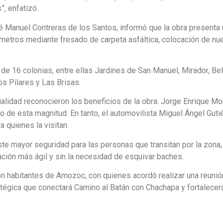
”, enfatizó.
osé Manuel Contreras de los Santos, informó que la obra presenta
metros mediante fresado de carpeta asfáltica, colocación de nu
 de 16 colonias, entre ellas Jardines de San Manuel, Mirador, Bel
s Pilares y Las Brisas.
vialidad reconocieron los beneficios de la obra. Jorge Enrique M
de esta magnitud. En tanto, el automovilista Miguel Ángel Gutié
 quienes la visitan.
te mayor seguridad para las personas que transitan por la zona,
lación más ágil y sin la necesidad de esquivar baches.
on habitantes de Amozoc, con quienes acordó realizar una reunión
atégica que conectará Camino al Batán con Chachapa y fortalecerá