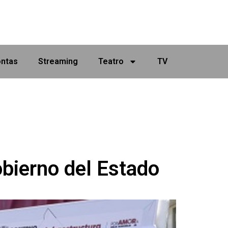
ontas
Streaming
Teatro
TV
obierno del Estado