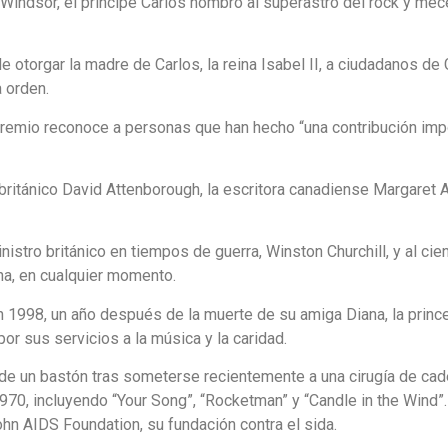
e Windsor, el príncipe Carlos nombró al superastro del rock y me
otorgar la madre de Carlos, la reina Isabel II, a ciudadanos d
 orden.
remio reconoce a personas que han hecho “una contribución import
británico David Attenborough, la escritora canadiense Margaret 
inistro británico en tiempos de guerra, Winston Churchill, y al c
a, en cualquier momento.
en 1998, un año después de la muerte de su amiga Diana, la prin
por sus servicios a la música y la caridad.
de un bastón tras someterse recientemente a una cirugía de cader
1970, incluyendo “Your Song”, “Rocketman” y “Candle in the Wind
ohn AIDS Foundation, su fundación contra el sida.