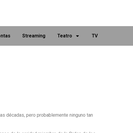
ontas
Streaming
Teatro
TV
 las décadas, pero probablemente ninguno tan