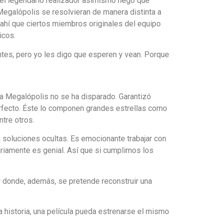
 el legendario realizador asimismo negó que
Megalópolis se resolvieran de manera distinta a
 ahí que ciertos miembros originales del equipo
icos.
ntes, pero yo les digo que esperen y vean. Porque
ra Megalópolis no se ha disparado. Garantizó
erfecto. Éste lo componen grandes estrellas como
tre otros.
n soluciones ocultas. Es emocionante trabajar con
iariamente es genial. Así que si cumplimos los
r donde, además, se pretende reconstruir una
 historia, una película pueda estrenarse el mismo