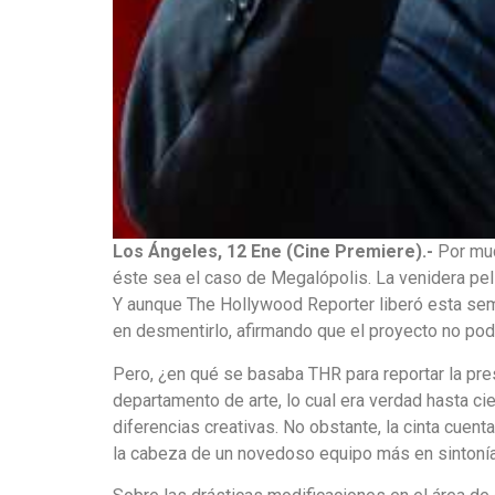
Los Ángeles, 12 Ene (Cine Premiere).-
Por muc
éste sea el caso de Megalópolis. La venidera pel
Y aunque The Hollywood Reporter liberó esta sema
en desmentirlo, afirmando que el proyecto no pod
Pero, ¿en qué se basaba THR para reportar la pre
departamento de arte, lo cual era verdad hasta c
diferencias creativas. No obstante, la cinta cue
la cabeza de un novedoso equipo más en sintonía c