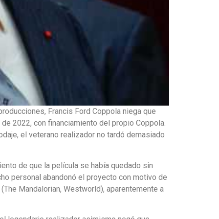
 producciones, Francis Ford Coppola niega que
 de 2022, con financiamiento del propio Coppola.
odaje, el veterano realizador no tardó demasiado
iento de que la película se había quedado sin
dicho personal abandonó el proyecto con motivo de
in (The Mandalorian, Westworld), aparentemente a