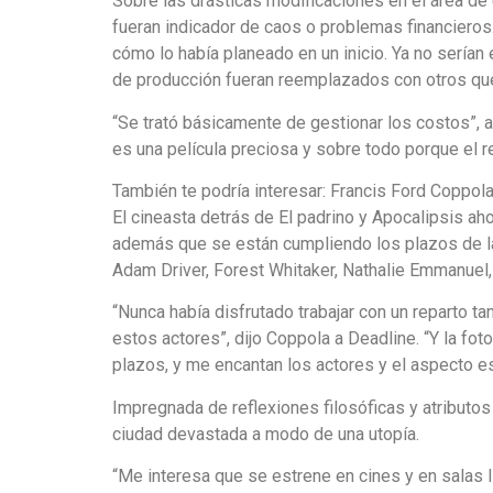
Sobre las drásticas modificaciones en el área de
fueran indicador de caos o problemas financieros
cómo lo había planeado en un inicio. Ya no serían
de producción fueran reemplazados con otros que
“Se trató básicamente de gestionar los costos”, 
es una película preciosa y sobre todo porque el 
También te podría interesar: Francis Ford Coppo
El cineasta detrás de El padrino y Apocalipsis a
además que se están cumpliendo los plazos de la
Adam Driver, Forest Whitaker, Nathalie Emmanuel,
“Nunca había disfrutado trabajar con un reparto t
estos actores”, dijo Coppola a Deadline. “Y la fo
plazos, y me encantan los actores y el aspecto e
Impregnada de reflexiones filosóficas y atributo
ciudad devastada a modo de una utopía.
“Me interesa que se estrene en cines y en salas 