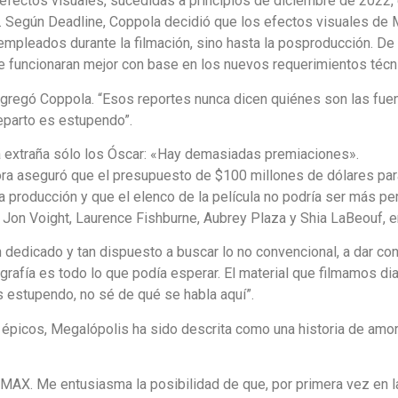
 efectos visuales, sucedidas a principios de diciembre de 2022,
. Según Deadline, Coppola decidió que los efectos visuales de 
 empleados durante la filmación, sino hasta la posproducción. De
 funcionaran mejor con base en los nuevos requerimientos técn
agregó Coppola. “Esos reportes nunca dicen quiénes son las fue
reparto es estupendo”.
la extraña sólo los Óscar: «Hay demasiadas premiaciones».
hora aseguró que el presupuesto de $100 millones de dólares pa
 producción y que el elenco de la película no podría ser más p
 Jon Voight, Laurence Fishburne, Aubrey Plaza y Shia LaBeouf, en
an dedicado y tan dispuesto a buscar lo no convencional, a dar co
tografía es todo lo que podía esperar. El material que filmamos d
s estupendo, no sé de qué se habla aquí”.
s épicos, Megalópolis ha sido descrita como una historia de amo
IMAX. Me entusiasma la posibilidad de que, por primera vez en la