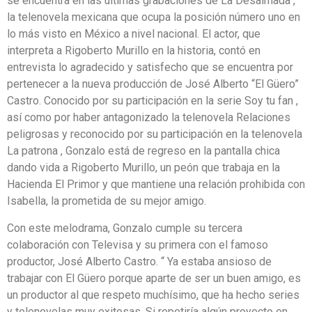
se encuentra en las últimas grabaciones de La Desalmada ,
la telenovela mexicana que ocupa la posición número uno en
lo más visto en México a nivel nacional. El actor, que
interpreta a Rigoberto Murillo en la historia, contó en
entrevista lo agradecido y satisfecho que se encuentra por
pertenecer a la nueva producción de José Alberto “El Güero”
Castro. Conocido por su participación en la serie Soy tu fan ,
así como por haber antagonizado la telenovela Relaciones
peligrosas y reconocido por su participación en la telenovela
La patrona , Gonzalo está de regreso en la pantalla chica
dando vida a Rigoberto Murillo, un peón que trabaja en la
Hacienda El Primor y que mantiene una relación prohibida con
Isabella, la prometida de su mejor amigo.
Con este melodrama, Gonzalo cumple su tercera
colaboración con Televisa y su primera con el famoso
productor, José Alberto Castro. “ Ya estaba ansioso de
trabajar con El Güero porque aparte de ser un buen amigo, es
un productor al que respeto muchísimo, que ha hecho series
y telenovelas muy exitosas. Si repetiría algún proyecto en