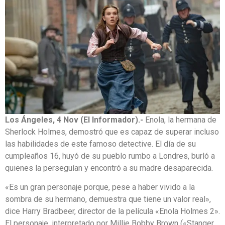
Los Ángeles, 4 Nov (El Informador).-
Enola, la hermana de
Sherlock Holmes, demostró que es capaz de superar incluso
las habilidades de este famoso detective. El día de su
cumpleaños 16, huyó de su pueblo rumbo a Londres, burló a
quienes la perseguían y encontró a su madre desaparecida.
«Es un gran personaje porque, pese a haber vivido a la
sombra de su hermano, demuestra que tiene un valor real»,
dice Harry Bradbeer, director de la película «Enola Holmes 2».
El personaje, interpretado por Millie Bobby Brown («Stanger