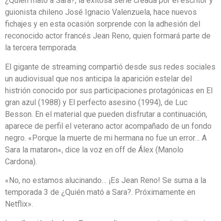
¿Quién mató a Sara?, la exitosa serie creada por el escritor y
guionista chileno José Ignacio Valenzuela, hace nuevos
fichajes y en esta ocasión sorprende con la adhesión del
reconocido actor francés Jean Reno, quien formará parte de
la tercera temporada.
El gigante de streaming compartió desde sus redes sociales
un audiovisual que nos anticipa la aparición estelar del
histrión conocido por sus participaciones protagónicas en El
gran azul (1988) y El perfecto asesino (1994), de Luc
Besson. En el material que pueden disfrutar a continuación,
aparece de perfil el veterano actor acompañado de un fondo
negro. «Porque la muerte de mi hermana no fue un error… A
Sara la mataron«, dice la voz en off de Álex (Manolo
Cardona).
«No, no estamos alucinando… ¡Es Jean Reno! Se suma a la
temporada 3 de ¿Quién mató a Sara?. Próximamente en
Netflix».