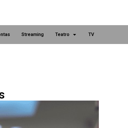
ontas
Streaming
Teatro
TV
s