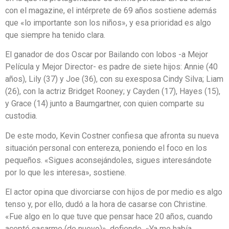
con el magazine, el intérprete de 69 años sostiene además
que «lo importante son los niños», y esa prioridad es algo
que siempre ha tenido clara.
El ganador de dos Oscar por Bailando con lobos -a Mejor
Película y Mejor Director- es padre de siete hijos: Annie (40
años), Lily (37) y Joe (36), con su exesposa Cindy Silva; Liam
(26), con la actriz Bridget Rooney; y Cayden (17), Hayes (15),
y Grace (14) junto a Baumgartner, con quien comparte su
custodia.
De este modo, Kevin Costner confiesa que afronta su nueva
situación personal con entereza, poniendo el foco en los
pequeños. «Sigues aconsejándoles, sigues interesándote
por lo que les interesa», sostiene.
El actor opina que divorciarse con hijos de por medio es algo
tenso y, por ello, dudó a la hora de casarse con Christine.
«Fue algo en lo que tuve que pensar hace 20 años, cuando
acepté casarme (de nuevo)», defiende. «Ya me había