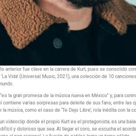
ño anterior fue clave en la carrera de Kurt, pues se consolidó 
‘La Vida’ (Universal Music, 2021), una colección de 10 canciones
 mundo.
ta “es la gran promesa de la música nueva en México” y, para con
cual contiene varias sorpresas para deleite de sus fans, entre las
a música, como el caso de ‘Te Dejo Libre’, rola inédita con la c
un videoclip donde el propio Kurt es el protagonista; es una bala
o difícil y doloroso que sea. Al llegar el coro, se escucha el acord