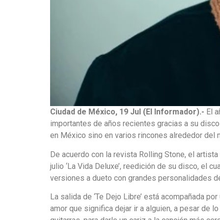
Ciudad de México, 19 Jul (El Informador).-
El a
importantes de años recientes gracias a su disco 
en México sino en varios rincones alrededor del
De acuerdo con la revista Rolling Stone, el artis
julio ‘La Vida Deluxe’, reedición de su disco, el 
versiones a dueto con grandes personalidades de l
La salida de ‘Te Dejo Libre’ está acompañada por 
amor que significa dejar ir a alguien, a pesar de l