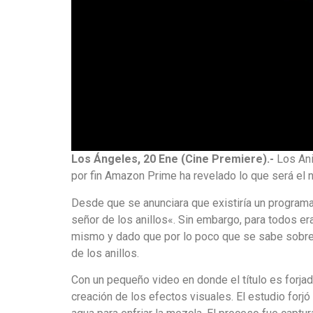
Los Ángeles, 20 Ene (Cine Premiere).-
Los Anil
por fin Amazon Prime ha revelado lo que será el
Desde que se anunciara que existiría un programa
señor de los anillos«. Sin embargo, para todos era
mismo y dado que por lo poco que se sabe sobre 
de los anillos.
Con un pequeño video en donde el título es forja
creación de los efectos visuales. El estudio forjó 