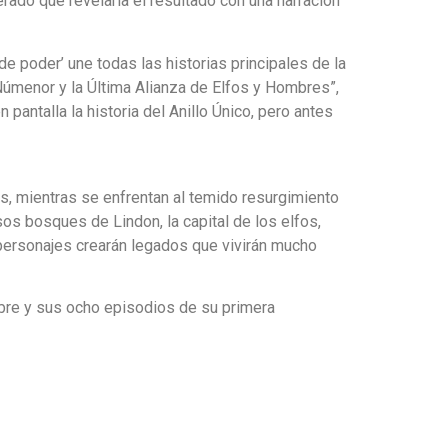
rado que revelaría el resultado con una narración
 de poder’ une todas las historias principales de la
 Númenor y la Última Alianza de Elfos y Hombres”,
pantalla la historia del Anillo Único, pero antes
s, mientras se enfrentan al temido resurgimiento
s bosques de Lindon, la capital de los elfos,
 personajes crearán legados que vivirán mucho
embre y sus ocho episodios de su primera