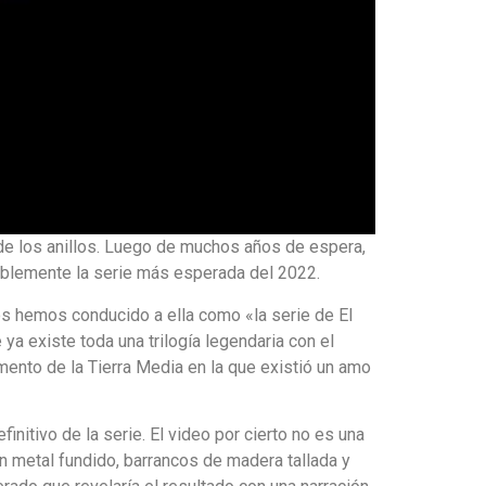
r de los anillos. Luego de muchos años de espera,
ablemente la serie más esperada del 2022.
os hemos conducido a ella como «la serie de El
ya existe toda una trilogía legendaria con el
ento de la Tierra Media en la que existió un amo
itivo de la serie. El video por cierto no es una
 con metal fundido, barrancos de madera tallada y