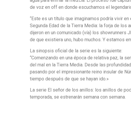
agua para enfriar la mezcla. El proceso fue captu
de voz en off en donde escuchamos el legendario
“Este es un título que imaginamos podría vivir en e
Segunda Edad de la Tierra Media: la forja de los 
dijeron en un comunicado (vía) los showrunners JD 
de que existiera uno, hubo muchos. Y estamos emo
La sinopsis oficial de la serie es la siguiente:
“Comenzando en una época de relativa paz, la ser
del mal en la Tierra Media. Desde las profundida
pasando por el impresionante reino insular de Nú
tiempo después de que se hayan ido.»
La serie El señor de los anillos: los anillos de 
temporada, se estrenarán semana con semana.