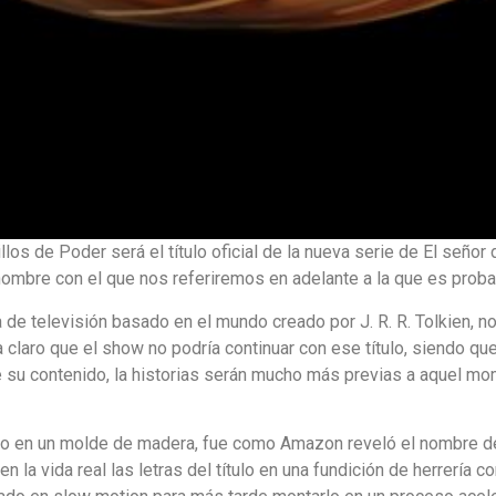
los de Poder será el título oficial de la nueva serie de El seño
 nombre con el que nos referiremos en adelante a la que es prob
 de televisión basado en el mundo creado por J. R. R. Tolkien, n
 claro que el show no podría continuar con ese título, siendo que 
su contenido, la historias serán mucho más previas a aquel mom
do en un molde de madera, fue como Amazon reveló el nombre defin
en la vida real las letras del título en una fundición de herrería