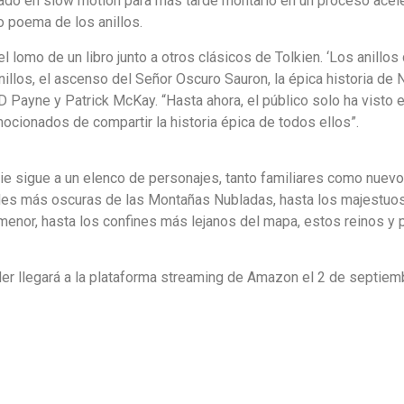
rado en slow motion para más tarde montarlo en un proceso acele
 poema de los anillos.
l lomo de un libro junto a otros clásicos de Tolkien. ‘Los anillos
anillos, el ascenso del Señor Oscuro Sauron, la épica historia de
Payne y Patrick McKay. “Hasta ahora, el público solo ha visto en 
cionados de compartir la historia épica de todos ellos”.
ie sigue a un elenco de personajes, tanto familiares como nuevo
des más oscuras de las Montañas Nubladas, hasta los majestuoso
menor, hasta los confines más lejanos del mapa, estos reinos y
poder llegará a la plataforma streaming de Amazon el 2 de septi