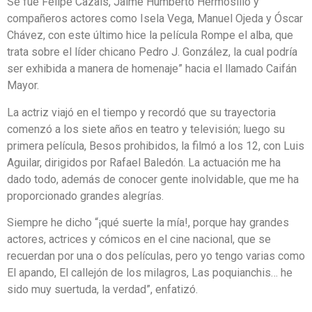
Se fue Felipe Cazals, Jaime Humberto Hermosillo y
compañeros actores como Isela Vega, Manuel Ojeda y Óscar
Chávez, con este último hice la película Rompe el alba, que
trata sobre el líder chicano Pedro J. González, la cual podría
ser exhibida a manera de homenaje” hacia el llamado Caifán
Mayor.
La actriz viajó en el tiempo y recordó que su trayectoria
comenzó a los siete años en teatro y televisión; luego su
primera película, Besos prohibidos, la filmó a los 12, con Luis
Aguilar, dirigidos por Rafael Baledón. La actuación me ha
dado todo, además de conocer gente inolvidable, que me ha
proporcionado grandes alegrías.
Siempre he dicho “¡qué suerte la mía!, porque hay grandes
actores, actrices y cómicos en el cine nacional, que se
recuerdan por una o dos películas, pero yo tengo varias como
El apando, El callejón de los milagros, Las poquianchis… he
sido muy suertuda, la verdad”, enfatizó.