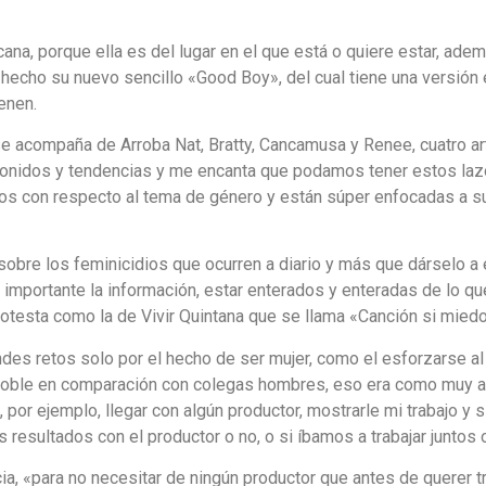
ana, porque ella es del lugar en el que está o quiere estar, ad
hecho su nuevo sencillo «Good Boy», del cual tiene una versión en
ienen.
se acompaña de Arroba Nat, Bratty, Cancamusa y Renee, cuatro a
onidos y tendencias y me encanta que podamos tener estos lazo
os con respecto al tema de género y están súper enfocadas a su
bre los feminicidios que ocurren a diario y más que dárselo a el
n importante la información, estar enterados y enteradas de lo q
otesta como la de Vivir Quintana que se llama «Canción si miedo
des retos solo por el hecho de ser mujer, como el esforzarse al 
doble en comparación con colegas hombres, eso era como muy a
n, por ejemplo, llegar con algún productor, mostrarle mi trabaj
resultados con el productor o no, o si íbamos a trabajar juntos
ia, «para no necesitar de ningún productor que antes de querer t