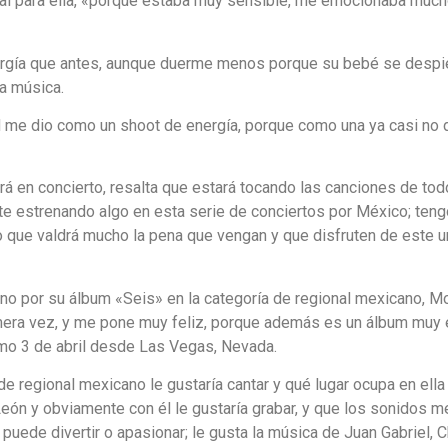
al para ella, «porque estaba muy sensible, me emocionaba much
gía que antes, aunque duerme menos porque su bebé se despiert
a música.
 me dio como un shoot de energía, porque como una ya casi no 
rá en concierto, resalta que estará tocando las canciones de to
e estrenando algo en esta serie de conciertos por México; teng
eo que valdrá mucho la pena que vengan y que disfruten de este 
o por su álbum «Seis» en la categoría de regional mexicano, M
era vez, y me pone muy feliz, porque además es un álbum muy es
imo 3 de abril desde Las Vegas, Nevada.
e regional mexicano le gustaría cantar y qué lugar ocupa en ell
eón y obviamente con él le gustaría grabar, y que los sonidos m
 puede divertir o apasionar; le gusta la música de Juan Gabriel, C