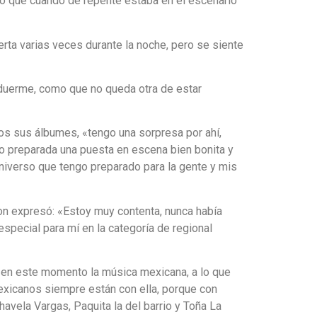
o que cuando de repente estaba en el escenario
a varias veces durante la noche, pero se siente
duerme, como que no queda otra de estar
dos sus álbumes, «tengo una sorpresa por ahí,
o preparada una puesta en escena bien bonita y
universo que tengo preparado para la gente y mis
on expresó: «Estoy muy contenta, nunca había
pecial para mí en la categoría de regional
a en este momento la música mexicana, a lo que
exicanos siempre están con ella, porque con
havela Vargas, Paquita la del barrio y Toña La