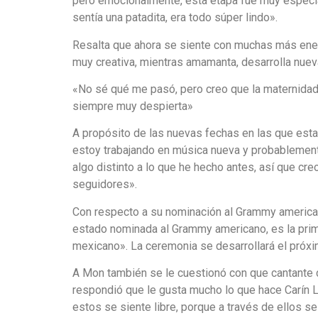
pero emocionalmente, esta etapa fue muy especi
sentía una patadita, era todo súper lindo».
Resalta que ahora se siente con muchas más ener
muy creativa, mientras amamanta, desarrolla nuev
«No sé qué me pasó, pero creo que la maternidad
siempre muy despierta»
A propósito de las nuevas fechas en las que esta
estoy trabajando en música nueva y probablement
algo distinto a lo que he hecho antes, así que cr
seguidores».
Con respecto a su nominación al Grammy american
estado nominada al Grammy americano, es la prim
mexicano». La ceremonia se desarrollará el próx
A Mon también se le cuestionó con que cantante d
respondió que le gusta mucho lo que hace Carín L
estos se siente libre, porque a través de ellos se