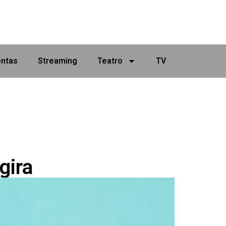
ontas
Streaming
Teatro
TV
gira