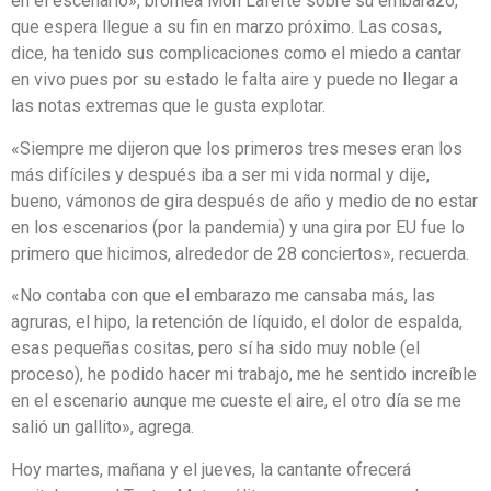
en el escenario», bromea Mon Laferte sobre su embarazo,
que espera llegue a su fin en marzo próximo. Las cosas,
dice, ha tenido sus complicaciones como el miedo a cantar
en vivo pues por su estado le falta aire y puede no llegar a
las notas extremas que le gusta explotar.
«Siempre me dijeron que los primeros tres meses eran los
más difíciles y después iba a ser mi vida normal y dije,
bueno, vámonos de gira después de año y medio de no estar
en los escenarios (por la pandemia) y una gira por EU fue lo
primero que hicimos, alrededor de 28 conciertos», recuerda.
«No contaba con que el embarazo me cansaba más, las
agruras, el hipo, la retención de líquido, el dolor de espalda,
esas pequeñas cositas, pero sí ha sido muy noble (el
proceso), he podido hacer mi trabajo, me he sentido increíble
en el escenario aunque me cueste el aire, el otro día se me
salió un gallito», agrega.
Hoy martes, mañana y el jueves, la cantante ofrecerá