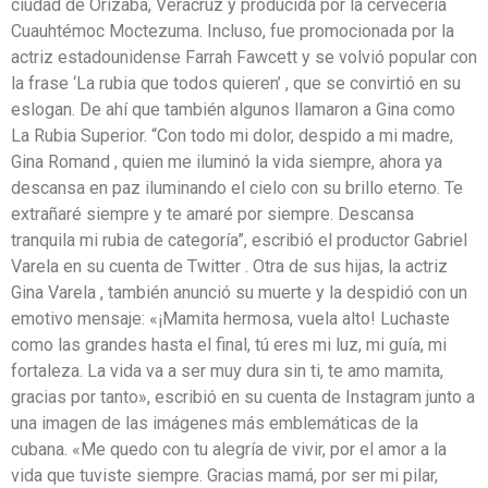
ciudad de Orizaba, Veracruz y producida por la cervecería
Cuauhtémoc Moctezuma. Incluso, fue promocionada por la
actriz estadounidense Farrah Fawcett y se volvió popular con
la frase ‘La rubia que todos quieren’ , que se convirtió en su
eslogan. De ahí que también algunos llamaron a Gina como
La Rubia Superior. “Con todo mi dolor, despido a mi madre,
Gina Romand , quien me iluminó la vida siempre, ahora ya
descansa en paz iluminando el cielo con su brillo eterno. Te
extrañaré siempre y te amaré por siempre. Descansa
tranquila mi rubia de categoría”, escribió el productor Gabriel
Varela en su cuenta de Twitter . Otra de sus hijas, la actriz
Gina Varela , también anunció su muerte y la despidió con un
emotivo mensaje: «¡Mamita hermosa, vuela alto! Luchaste
como las grandes hasta el final, tú eres mi luz, mi guía, mi
fortaleza. La vida va a ser muy dura sin ti, te amo mamita,
gracias por tanto», escribió en su cuenta de Instagram junto a
una imagen de las imágenes más emblemáticas de la
cubana. «Me quedo con tu alegría de vivir, por el amor a la
vida que tuviste siempre. Gracias mamá, por ser mi pilar,