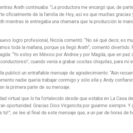
entras Arath continuaba: “La productora me encargó que, de parte
parte oficialmente de la familia de Hoy, así es que muchas gracia
th mientras le entregaba una chamarra que la producción le mandó
evo logro profesional, Nicola comentó: “No sé qué decir, es muy 
amos toda la mañana, porque ya llegó Arath”, comentó divertido.
agda: “Yo estoy en México por Andrea y por Magda, que en paz d
onductores!’, cuando venía a grabar cositas chiquitas, para mí es
lla publicó un entrañable mensaje de agradecimiento: “Aún recue
ento nadie quería trabajar conmigo y sólo ella y Andy confiaron
 en la primera parte de su mensaje.
dad virtual que lo ha fortalecido desde que estaba en La Casa 
an oportunidad. Gracias Dios Virgencita por guiarme siempre. Y 
 tú!”, se lee al final de este mensaje que, a un par de horas de 