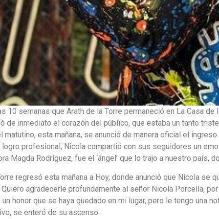
las 10 semanas que Arath de la Torre permaneció en La Casa de 
ó de inmediato el corazón del público, que estaba un tanto trist
el matutino, esta mañana, se anunció de manera oficial el ingres
logro profesional, Nicola compartió con sus seguidores un emot
ra Magda Rodríguez, fue el ‘ángel’ que lo trajo a nuestro país, do
orre regresó esta mañana a Hoy, donde anunció que Nicola se q
. Quiero agradecerle profundamente al señor Nicola Porcella, por
un honor que se haya quedado en mi lugar, pero le tengo una not
vivo, se enteró de su ascenso.