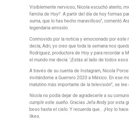
Visiblemente nervioso, Nicola escuchó atento, mi
familia de Hoy!’. A partir del día de hoy formas 
suma, que lo has hecho maravilloso”, comentó Ara
legendaria emisión.
Conmovido por la noticia y emocionado por este nu
decía, Adri, yo creo que toda la semana nos qued
Rodríguez, productora de Hoy y para recordar a M
el mundo me decía: ‘¡Estás al lado de todos esos c
A través de su cuenta de Instagram, Nicola Porce
invitándome a Guerrero 2020 a México. En ese mom
matutino más importante de la televisión”, se lee
Nicola no podía dejar de agradecerle a su comuni
cumplir este sueño. Gracias Jefa Andy por esta gr
beso hasta el cielo. Y recuerda que… ¡Hoy lo haces
likes.