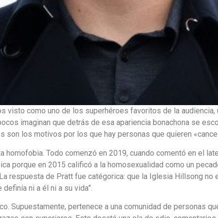
 visto como uno de los superhéroes favoritos de la audiencia
 pocos imaginan que detrás de esa apariencia bonachona se esc
les son los motivos por los que hay personas que quieren «cancel
ta homofobia. Todo comenzó en 2019, cuando comentó en el late 
lémica porque en 2015 calificó a la homosexualidad como un pecad
. La respuesta de Pratt fue catégorica: que la Iglesia Hillsong n
definía ni a él ni a su vida”.
o. Supuestamente, pertenece a una comunidad de personas que ni