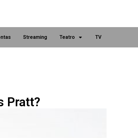
ontas
Streaming
Teatro
TV
s Pratt?