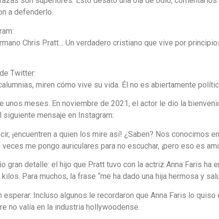
razas son superiores. Esto desató una ola de odio, comentarios
n a defenderlo.
ram:
ermano Chris Pratt… Un verdadero cristiano que vive por princip
de Twitter:
alumnias, miren cómo vive su vida. Él no es abiertamente político
e unos meses. En noviembre de 2021, el actor le dio la bienvenid
 siguiente mensaje en Instagram:
cir, ¡encuentren a quien los mire así! ¿Saben? Nos conocimos en l
 a veces me pongo auriculares para no escuchar, ¡pero eso es amo
o gran detalle: el hijo que Pratt tuvo con la actriz Anna Faris h
los. Para muchos, la frase “me ha dado una hija hermosa y saluda
esperar. Incluso algunos le recordaron que Anna Faris lo quiso 
 no valía en la industria hollywoodense.