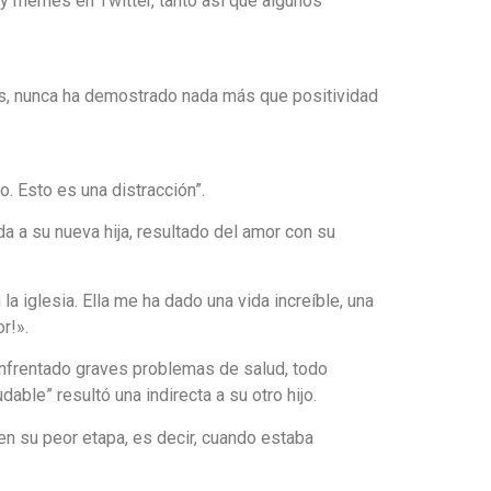
 y memes en Twitter, tanto así que algunos
ios, nunca ha demostrado nada más que positividad
. Esto es una distracción”.
a a su nueva hija, resultado del amor con su
a iglesia. Ella me ha dado una vida increíble, una
r!».
a enfrentado graves problemas de salud, todo
ble” resultó una indirecta a su otro hijo.
en su peor etapa, es decir, cuando estaba