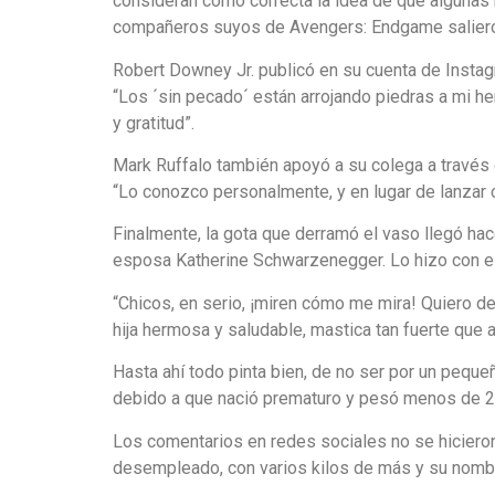
consideran como correcta la idea de que algunas 
compañeros suyos de Avengers: Endgame saliero
Robert Downey Jr. publicó en su cuenta de Instag
“Los ´sin pecado´ están arrojando piedras a mi h
y gratitud”.
Mark Ruffalo también apoyó a su colega a través 
“Lo conozco personalmente, y en lugar de lanzar c
Finalmente, la gota que derramó el vaso llegó hac
esposa Katherine Schwarzenegger. Lo hizo con el
“Chicos, en serio, ¡miren cómo me mira! Quiero de
hija hermosa y saludable, mastica tan fuerte que
Hasta ahí todo pinta bien, de no ser por un pequeñ
debido a que nació prematuro y pesó menos de 2 ki
Los comentarios en redes sociales no se hicieron 
desempleado, con varios kilos de más y su nombre