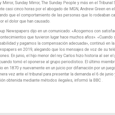
ily Mirror, Sunday Mirror, The Sunday People y más en el Tribunal 
nte casi cinco horas por el abogado de MGN, Andrew Green en el e
gando que el comportamiento de las personas que lo rodeaban cam
or el dolor que han causado.
 Group Newspapers dijo en un comunicado: «Acogemos con satisfac
acontecimientos que tuvieron lugar hace muchos años». «Cuando s
abilidad y pagamos la compensación adecuada», continuó en la d
wspapers en 2019, alegando que los mensajes de voz de su telé
es. En junio, el hijo menor del rey Carlos hizo historia al ser e
 cuando tomó el oponerse al grupo periodístico. El último miembro
cio en 1870 y nuevamente en un juicio por difamación por un jueg
ra vez ante el tribunal para presentar la demanda el 6 de junio
ión obtenida mediante métodos ilegales, informó la BBC .