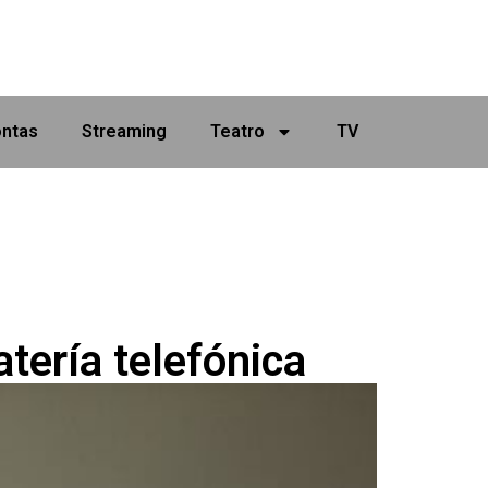
ontas
Streaming
Teatro
TV
tería telefónica