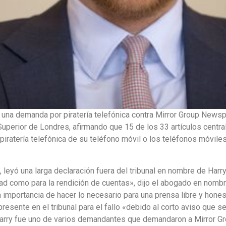
 una demanda por piratería telefónica contra Mirror Group News
al Superior de Londres, afirmando que 15 de los 33 artículos cent
iratería telefónica de su teléfono móvil o los teléfonos móviles
 leyó una larga declaración fuera del tribunal en nombre de Harry 
rdad como para la rendición de cuentas», dijo el abogado en nom
la importancia de hacer lo necesario para una prensa libre y hones
esente en el tribunal para el fallo «debido al corto aviso que s
e Harry fue uno de varios demandantes que demandaron a Mirror 