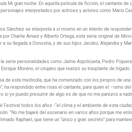
cula Mi gran noche. En aquella película de ficción, el cantante de
s personajes interpretados por actrices y actores como Mario Ca
s Sánchez se interpreta a sí mismo en un intento de responder 
a por Charlie Arnaiz y Alberto Ortega, esta serie original de Movi
r a su llegada a Donostia, y de sus hijos Jacobo, Alejandra y M
 la serie personalidades como Jaime Azpilicueta, Pedro Piquera
r Enrique Moreno, el cirujano que realizó su trasplante de hígado.
sa de este mediodía, que ha comenzado con los piropos de una p
, ha respondido entre risas el cantante, para quien el –ismo del t
o si yo puedo presumir de algo es de que no me parezco a nadie 
 al Festival todos los años -“el clima y el ambiente de esta ciud
sión. “No me bajaré del escenario en varios años porque me enl
rmado Raphael, que tiene un “único y gran secreto” para mantene