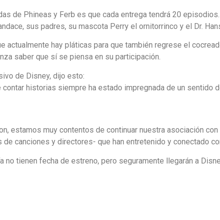
as de Phineas y Ferb es que cada entrega tendrá 20 episodios. E
ndace, sus padres, su mascota Perry el ornitorrinco y el Dr. Ha
e actualmente hay pláticas para que también regrese el cocread
anza saber que sí se piensa en su participación.
ivo de Disney, dijo esto:
 de contar historias siempre ha estado impregnada de un sentido 
on, estamos muy contentos de continuar nuestra asociación con 
s de canciones y directores- que han entretenido y conectado c
 no tienen fecha de estreno, pero seguramente llegarán a Disne