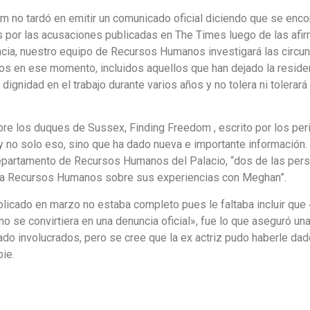
 no tardó en emitir un comunicado oficial diciendo que se enco
 por las acusaciones publicadas en The Times luego de las afi
a, nuestro equipo de Recursos Humanos investigará las circunsta
dos en ese momento, incluidos aquellos que han dejado la residen
 dignidad en el trabajo durante varios años y no tolera ni tolerará 
sobre los duques de Sussex, Finding Freedom , escrito por los pe
 y no solo eso, sino que ha dado nueva e importante información.
epartamento de Recursos Humanos del Palacio, “dos de las pers
s a Recursos Humanos sobre sus experiencias con Meghan”.
ublicado en marzo no estaba completo pues le faltaba incluir que
no se convirtiera en una denuncia oficial», fue lo que aseguró un
ado involucrados, pero se cree que la ex actriz pudo haberle dad
ie.