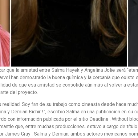
ar que la amistad entre Salma Hayek y Angelina Jolie será “eter
vel han demostrado la buena química y la cercanía que existe entr
idad de que esa amistad se consolide aún más al volver a estar 
arte del proyecto.
ho realidad. Soy fan de su trabajo como cineasta desde hace muc
na y Demian Bichir !”, escribió Salma en una publicación en su 
rdo con información publicada por el sitio Deadline , Without blo
Fremantle que, entre muchas producciones, estuvo a cargo de títu
a por James Gray . Salma y Demian, ambos actores mexicanos nom