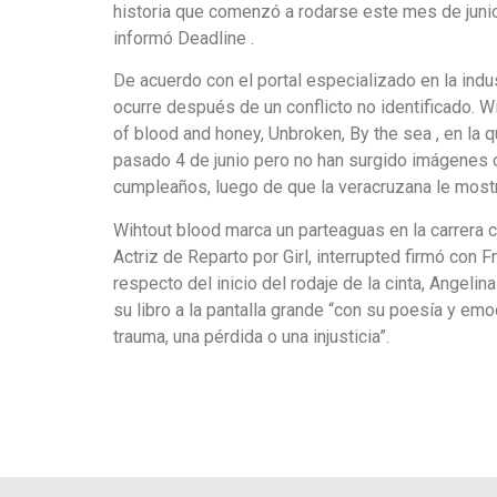
historia que comenzó a rodarse este mes de junio e
informó Deadline .
De acuerdo con el portal especializado en la indus
ocurre después de un conflicto no identificado. Wit
of blood and honey, Unbroken, By the sea , en la q
pasado 4 de junio pero no han surgido imágenes o
cumpleaños, luego de que la veracruzana le mostr
Wihtout blood marca un parteaguas en la carrera 
Actriz de Reparto por Girl, interrupted firmó con F
respecto del inicio del rodaje de la cinta, Angelin
su libro a la pantalla grande “con su poesía y e
trauma, una pérdida o una injusticia”.