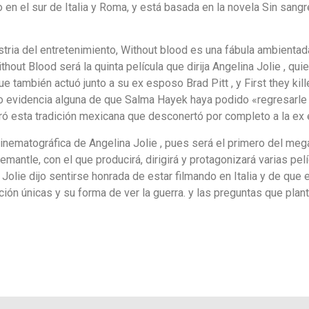
n el sur de Italia y Roma, y está basada en la novela Sin sangre
tria del entretenimiento, Without blood es una fábula ambientada
hout Blood será la quinta película que dirija Angelina Jolie , qui
ue también actuó junto a su ex esposo Brad Pitt , y First they kil
 evidencia alguna de que Salma Hayek haya podido «regresarle e
ó esta tradición mexicana que desconertó por completo a la ex 
cinematográfica de Angelina Jolie , pues será el primero del me
remantle, con el que producirá, dirigirá y protagonizará varias pe
a Jolie dijo sentirse honrada de estar filmando en Italia y de que
moción únicas y su forma de ver la guerra. y las preguntas que p