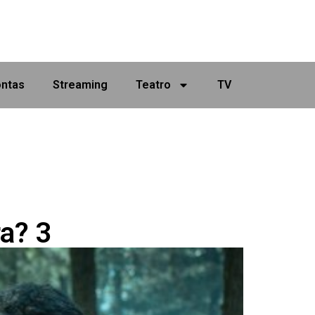
ontas
Streaming
Teatro
TV
a? 3