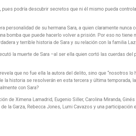
 pues podría descubrir secretos que ni él mismo pueda controlar
ra personalidad de su hermana Sara, a quien claramente nunca co
 una bomba que puede hacerlo volver a prisión. Por eso no tiene
rdadera y terrible historia de Sara y su relación con la familia La
cutó la muerte de Sara –al ser ella quien cortó las cuerdas del p
evela que no fue ella la autora del delito, sino que “nosotros l
e la historia se resolverán en esta tercera y última temporada, 
almente con Sara?
ción de Ximena Lamadrid, Eugenio Siller, Carolina Miranda, Ginés 
de la Garza, Rebecca Jones, Lumi Cavazos y una participación e