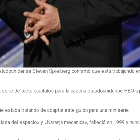
stadounidense Steven Spielberg confirmó que está trabajando en 
serie de siete capítulos para la cadena estadounidense HBO a pa
 estaba tratando de adaptar este guión para una miniserie.
disea del espacio» y «Naranja mecánica», falleció en 1999 y nunc