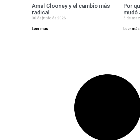
Amal Clooney y el cambio más
Por q
radical
mudó 
30 de junio de 2026
5 de mar
Leer más
Leer más