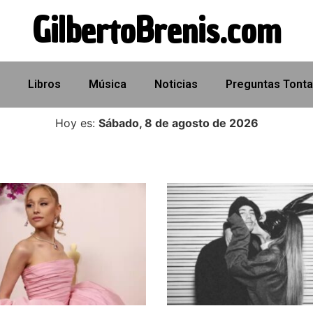
GilbertoBrenis.com
Libros
Música
Noticias
Preguntas Tont
Hoy es:
Sábado, 8 de agosto de 2026