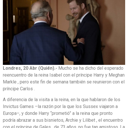
Londres, 20 Abr (Quién).-
Mucho se ha dicho del esperado
reencuentro de la reina Isabel con el príncipe Harry y Meghan
Markle , pero este fin de semana también se reunieron con el
príncipe Carlos .
A diferencia de la visita a la reina, en la que hablaron de los
Invictus Games –la razón por la que los Sussex viajaron a
Europa–, y donde Harry “prometió” a la reina que pronto
podría abrazar a sus bisnietos, Archie y Lilibet , el encuentro
con el príncipe de Gales , de 73 años, no fue tan amistoso. La