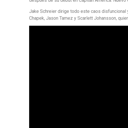
después de su debut en Capitán América: Nuevo 
Jake Schreier dirige todo este caos disfuncional 
Chapek, Jason Tamez y Scarlett Johansson, quien