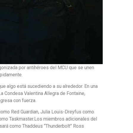
tagonizada por antihéroes del MCU que se unen
ápidamente.
que algo está sucediendo a su alrededor. En una
La Condesa Valentina Allegra de Fontaine,
egresa con fuerza.
como Red Guardian, Julia Louis-Dreyfus como
como Taskmaster.Los miembros adicionales del
resará como Thaddeus “Thunderbolt” Ross