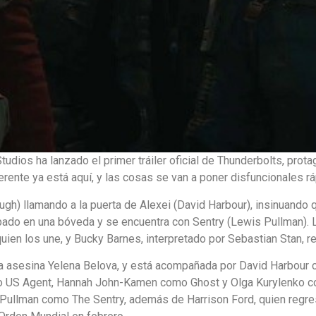
tudios ha lanzado el primer tráiler oficial de Thunderbolts, pro
erente ya está aquí, y las cosas se van a poner disfuncionales r
ugh) llamando a la puerta de Alexei (David Harbour), insinuando 
pado en una bóveda y se encuentra con Sentry (Lewis Pullman). 
quien los une, y Bucky Barnes, interpretado por Sebastian Stan, r
a asesina Yelena Belova, y está acompañada por David Harbour 
omo US Agent, Hannah John-Kamen como Ghost y Olga Kurylenko 
s Pullman como The Sentry, además de Harrison Ford, quien reg