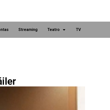
ontas
Streaming
Teatro
TV
iler