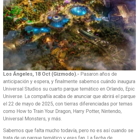
Los Ángeles, 18 Oct (Gizmodo).-
Pasaron años de
anticipación y espera, y finalmente sabemos cuándo inaugura
Universal Studios su cuarto parque temático en Orlando, Epic
Universe. La compañía acaba de anunciar que abrirá el parque
el 22 de mayo de 2025, con tierras diferenciadas por temas
como How to Train Your Dragon, Harry Potter, Nintendo,
Universal Monsters, y más.
Sabemos que falta mucho todavía, pero no es así cuando se
trata de un parque temático y eres fan. La fecha de