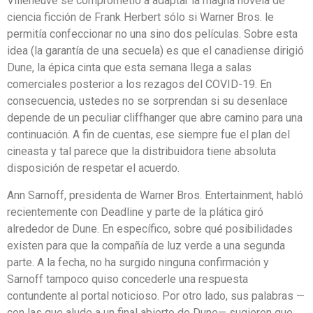
Villeneuve se comprometió a adaptar la magna novela de
ciencia ficción de Frank Herbert sólo si Warner Bros. le
permitía confeccionar no una sino dos películas. Sobre esta
idea (la garantía de una secuela) es que el canadiense dirigió
Dune, la épica cinta que esta semana llega a salas
comerciales posterior a los rezagos del COVID-19. En
consecuencia, ustedes no se sorprendan si su desenlace
depende de un peculiar cliffhanger que abre camino para una
continuación. A fin de cuentas, ese siempre fue el plan del
cineasta y tal parece que la distribuidora tiene absoluta
disposición de respetar el acuerdo.
Ann Sarnoff, presidenta de Warner Bros. Entertainment, habló
recientemente con Deadline y parte de la plática giró
alrededor de Dune. En específico, sobre qué posibilidades
existen para que la compañía de luz verde a una segunda
parte. A la fecha, no ha surgido ninguna confirmación y
Sarnoff tampoco quiso concederle una respuesta
contundente al portal noticioso. Por otro lado, sus palabras —
con las que alude a un final abierto de Dune— sugieren que