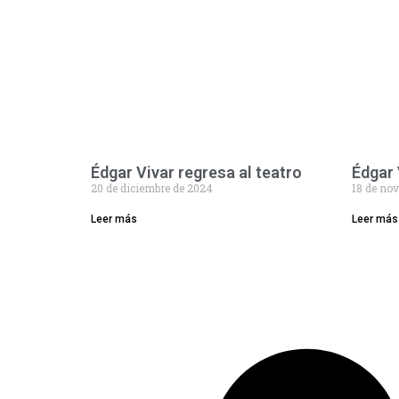
Édgar Vivar regresa al teatro
Édgar 
20 de diciembre de 2024
18 de no
Leer más
Leer más